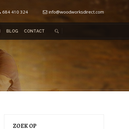
684 410 324
info@woodworksdirect.com
N
BLOG
CONTACT
ZOEK OP