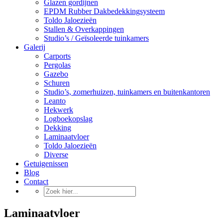
Glazen gordijnen
EPDM Rubber Dakbedekkingsysteem
Toldo Jaloezieën
Stallen & Overkappingen
Studio’s / Geïsoleerde tuinkamers
Galerij
Carports
Pergolas
Gazebo
Schuren
Studio’s, zomerhuizen, tuinkamers en buitenkantoren
Leanto
Hekwerk
Logboekopslag
Dekking
Laminaatvloer
Toldo Jaloezieën
Diverse
Getuigenissen
Blog
Contact
Laminaatvloer