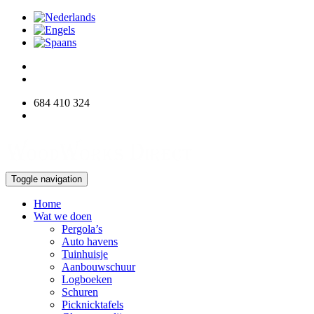
684 410 324
info@woodworksdirect.com
Toggle navigation
Home
Wat we doen
Pergola’s
Auto havens
Tuinhuisje
Aanbouwschuur
Logboeken
Schuren
Picknicktafels