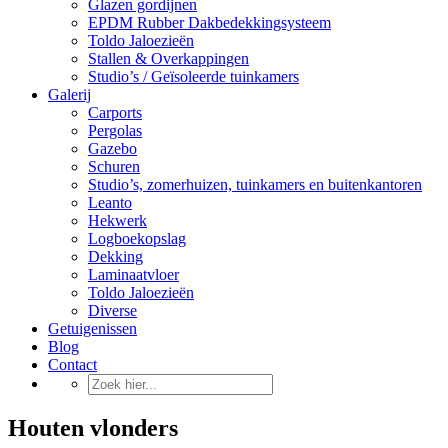
Glazen gordijnen
EPDM Rubber Dakbedekkingsysteem
Toldo Jaloezieën
Stallen & Overkappingen
Studio’s / Geïsoleerde tuinkamers
Galerij
Carports
Pergolas
Gazebo
Schuren
Studio’s, zomerhuizen, tuinkamers en buitenkantoren
Leanto
Hekwerk
Logboekopslag
Dekking
Laminaatvloer
Toldo Jaloezieën
Diverse
Getuigenissen
Blog
Contact
Houten vlonders