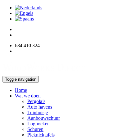
684 410 324
info@woodworksdirect.com
Toggle navigation
Home
Wat we doen
Pergola’s
Auto havens
Tuinhuisje
Aanbouwschuur
Logboeken
Schuren
Picknicktafels