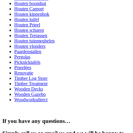
Houten boomhut
Houten Carport
Houten kippenhok
Houten luifel
Houten Prieel
Houten schuren
Houten Terrassen
Houten tuinmeubelen
Houten vlonders
Paardenstallen
Pergolas
Picknicktafels
Prieeltjes
Renovatie
Timber Log Store
Timber Treatment
Wooden Decks
Wooden Gazebo
Woodworksdirect
If you have any questions…