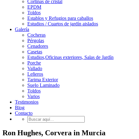
Cortinas de cristal
EPDM
Toldos
Establos y Refugios para caballos
Estudios / Cuartos de jardín aislados
Galería
Cocheras
Pérgolas
Cenadores
Casetas
Estudios,Oficinas exteriores, Salas de Jardín
Porche
Vallado
Leñeros
Tarima Exterior
Suelo Laminado
Toldos
Varios
Testimonios
Blog
Contacto
Ron Hughes, Corvera in Murcia