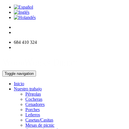
684 410 324
info@woodworksdirect.com
Toggle navigation
Inicio
Nuestro trabajo
Pérgolas
Cocheras
Cenadores
Porches
Leñeros
Casetas/Casitas
Mesas de picnic