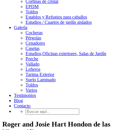
Cortinas de cristal
EPDM
Toldos
Establos y Refugios para caballos
Estudios / Cuartos de jardín aislados
Galería
Cocheras
Pérgolas
Cenadores
Casetas
Estudios,Oficinas exteriores, Salas de Jardín
Porche
Vallado
Leñeros
Tarima Exterior
Suelo Laminado
Toldos
Varios
Testimonios
Blog
Contacto
Roger and Josie Hart Hondon de las