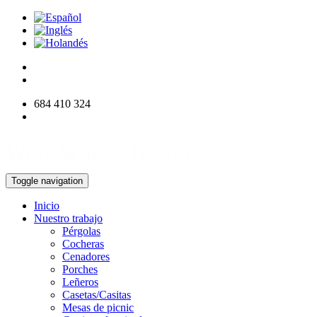
684 410 324
info@woodworksdirect.com
Toggle navigation
Inicio
Nuestro trabajo
Pérgolas
Cocheras
Cenadores
Porches
Leñeros
Casetas/Casitas
Mesas de picnic