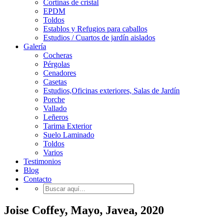
Cortinas de cristal
EPDM
Toldos
Establos y Refugios para caballos
Estudios / Cuartos de jardín aislados
Galería
Cocheras
Pérgolas
Cenadores
Casetas
Estudios,Oficinas exteriores, Salas de Jardín
Porche
Vallado
Leñeros
Tarima Exterior
Suelo Laminado
Toldos
Varios
Testimonios
Blog
Contacto
Joise Coffey, Mayo, Javea, 2020