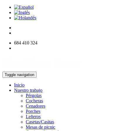
684 410 324
info@woodworksdirect.com
Toggle navigation
Inicio
Nuestro trabajo
Pérgolas
Cocheras
Cenadores
Porches
Leñeros
Casetas/Casitas
Mesas de picnic