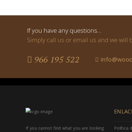
If you have any questions…
Simply call us or email us and we will
966 195 522
info@wood
ENLAC
If you cannot find what you are looking
Política 