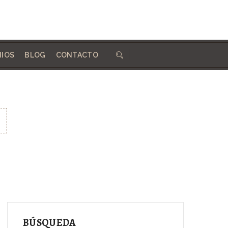
684 410 324
info@woodworksdirect.com
NIOS
BLOG
CONTACTO
BÚSQUEDA