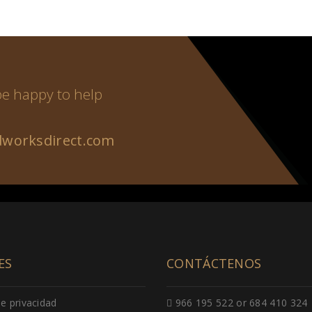
 be happy to help
worksdirect.com
ES
CONTÁCTENOS
de privacidad
966 195 522 or 684 410 324