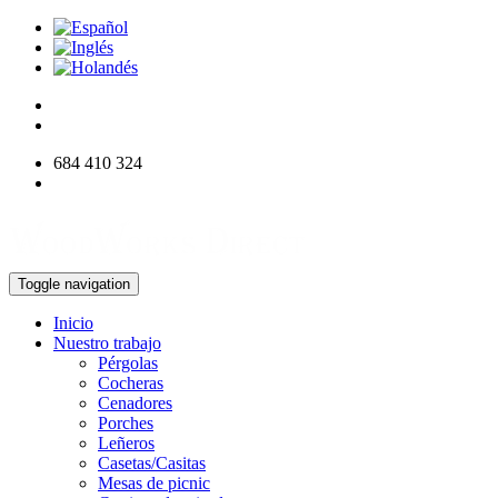
684 410 324
info@woodworksdirect.com
Toggle navigation
Inicio
Nuestro trabajo
Pérgolas
Cocheras
Cenadores
Porches
Leñeros
Casetas/Casitas
Mesas de picnic