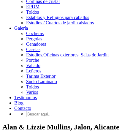
Cortinas de cristal
EPDM
Toldos
Establos y Refugios para caballos
Estudios / Cuartos de jardín aislados
Galería
Cocheras
Pérgolas
Cenadores
Casetas
Estudios,Oficinas exteriores, Salas de Jardín
Porche
Vallado
Leñeros
Tarima Exterior
Suelo Laminado
Toldos
Varios
Testimonios
Blog
Contacto
Alan & Lizzie Mullins, Jalon, Alicante