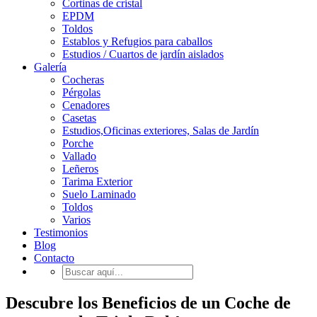
Cortinas de cristal
EPDM
Toldos
Establos y Refugios para caballos
Estudios / Cuartos de jardín aislados
Galería
Cocheras
Pérgolas
Cenadores
Casetas
Estudios,Oficinas exteriores, Salas de Jardín
Porche
Vallado
Leñeros
Tarima Exterior
Suelo Laminado
Toldos
Varios
Testimonios
Blog
Contacto
Descubre los Beneficios de un Coche de