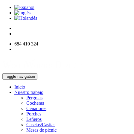
684 410 324
info@woodworksdirect.com
Toggle navigation
Inicio
Nuestro trabajo
Pérgolas
Cocheras
Cenadores
Porches
Leñeros
Casetas/Casitas
Mesas de picnic