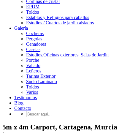
Cortinas de cristal
EPDM
Toldos
Establos y Refugios para caballos
Estudios / Cuartos de jardín aislados
Galería
Cocheras
Pérgolas
Cenadores
Casetas
Estudios,Oficinas exteriores, Salas de Jardín
Porche
Vallado
Leñeros
Tarima Exterior
Suelo Laminado
Toldos
Varios
Testimonios
Blog
Contacto
5m x 4m Carport, Cartagena, Murcia