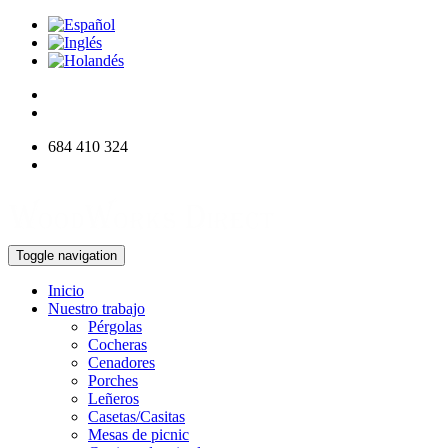
684 410 324
info@woodworksdirect.com
Toggle navigation
Inicio
Nuestro trabajo
Pérgolas
Cocheras
Cenadores
Porches
Leñeros
Casetas/Casitas
Mesas de picnic